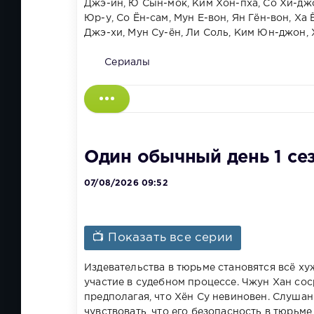
Джэ-ин, Ю Сын-мок, Ким Хон-пха, Со Хи-джо
Юр-у, Со Ён-сам, Мун Е-вон, Ян Гён-вон, Ха
Джэ-хи, Мун Су-ён, Ли Соль, Ким Юн-джон, 
Сериалы
Один обычный день 1 се
07/08/2026 09:52
📺 Показать все серии
Издевательства в тюрьме становятся всё ху
участие в судебном процессе. Чжун Хан со
предполагая, что Хён Су невиновен. Слуша
чувствовать, что его безопасность в тюрьме