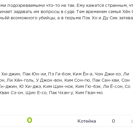
ми подозреваемыми что-то не так. Ему кажется странным, ч
нает задавать им вопросы в суде. Тем временем семья Хён 
емьёй возможного убийцы, а в тюрьме Пэк Хо и Ду Сик затев
 Хи-джин, Пак Юн-хи, Пэ Ги-бом, Ким Ён-а, Чон Джи-хо, Ли
н, Ли Хён-голь, У Джон-вон, Ким Сон-гю, Пак Сан-хви, Сон
 Ён-джин, Ю Хи-джэ, Ким Щин-нок, Ким Гю-бэк, Ли Ё-сон, Со
Хван Сэ-он, Щин Е-со, Пак Чхан-у, Ким Гван-мо
0
Котейка
0