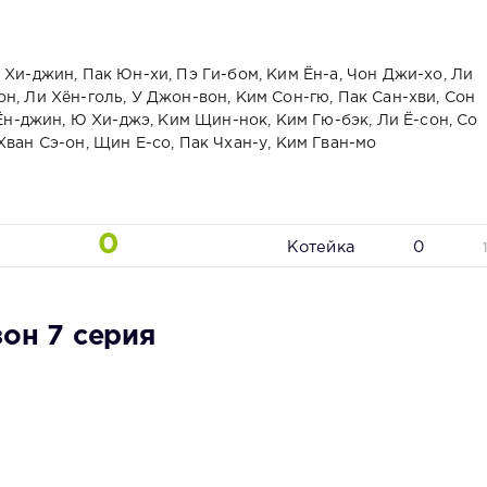
 Хи-джин, Пак Юн-хи, Пэ Ги-бом, Ким Ён-а, Чон Джи-хо, Ли
н, Ли Хён-голь, У Джон-вон, Ким Сон-гю, Пак Сан-хви, Сон
 Ён-джин, Ю Хи-джэ, Ким Щин-нок, Ким Гю-бэк, Ли Ё-сон, Со
Хван Сэ-он, Щин Е-со, Пак Чхан-у, Ким Гван-мо
0
Котейка
0
зон 7 серия