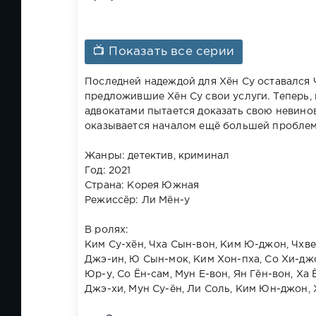
📺 Показать все серии
Последней надеждой для Хён Су оставался Ч
предложившие Хён Су свои услуги. Теперь, 
адвокатами пытается доказать свою невино
оказывается началом ещё большей пробле
Жанры: детектив, криминал
Год: 2021
Страна: Корея Южная
Режиссёр: Ли Мён-у
В ролях:
Ким Су-хён, Чха Сын-вон, Ким Ю-джон, Чхве
Джэ-ин, Ю Сын-мок, Ким Хон-пха, Со Хи-джо
Юр-у, Со Ён-сам, Мун Е-вон, Ян Гён-вон, Ха
Джэ-хи, Мун Су-ён, Ли Соль, Ким Юн-джон, 