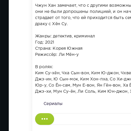
Чжун Хан замечает, что с другими возможны
они не были допрошены полицией, и он начи
страдает от того, что ей приходится быть с
драку с Хён Су.
Жанры: детектив, криминал
Год: 2021
Страна: Корея Южная
Режиссёр: Ли Мён-у
В ролях:
Ким Су-хён, Чха Сын-вон, Ким Ю-джон, Чхве
Джэ-ин, Ю Сын-мок, Ким Хон-пха, Со Хи-джо
Юр-у, Со Ён-сам, Мун Е-вон, Ян Гён-вон, Ха
Джэ-хи, Мун Су-ён, Ли Соль, Ким Юн-джон, 
Сериалы