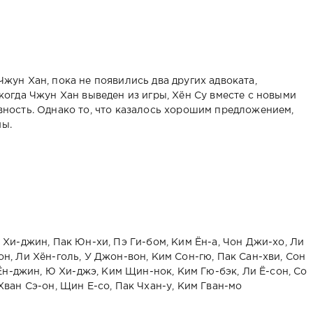
жун Хан, пока не появились два других адвоката,
когда Чжун Хан выведен из игры, Хён Су вместе с новыми
вность. Однако то, что казалось хорошим предложением,
мы.
 Хи-джин, Пак Юн-хи, Пэ Ги-бом, Ким Ён-а, Чон Джи-хо, Ли
н, Ли Хён-голь, У Джон-вон, Ким Сон-гю, Пак Сан-хви, Сон
 Ён-джин, Ю Хи-джэ, Ким Щин-нок, Ким Гю-бэк, Ли Ё-сон, Со
Хван Сэ-он, Щин Е-со, Пак Чхан-у, Ким Гван-мо