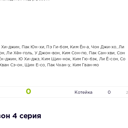
 Хи-джин, Пак Юн-хи, Пэ Ги-бом, Ким Ён-а, Чон Джи-хо, Ли
н, Ли Хён-голь, У Джон-вон, Ким Сон-гю, Пак Сан-хви, Сон
 Ён-джин, Ю Хи-джэ, Ким Щин-нок, Ким Гю-бэк, Ли Ё-сон, Со
Хван Сэ-он, Щин Е-со, Пак Чхан-у, Ким Гван-мо
0
Котейка
0
зон 4 серия