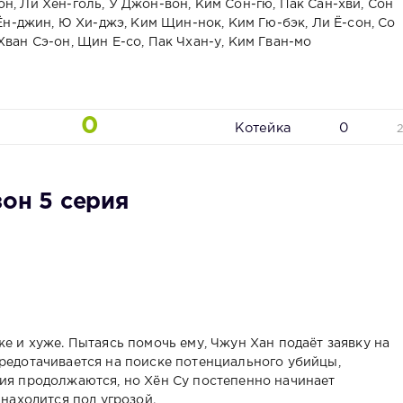
н, Ли Хён-голь, У Джон-вон, Ким Сон-гю, Пак Сан-хви, Сон
 Ён-джин, Ю Хи-джэ, Ким Щин-нок, Ким Гю-бэк, Ли Ё-сон, Со
Хван Сэ-он, Щин Е-со, Пак Чхан-у, Ким Гван-мо
0
Котейка
0
зон 5 серия
же и хуже. Пытаясь помочь ему, Чжун Хан подаёт заявку на
средотачивается на поиске потенциального убийцы,
ния продолжаются, но Хён Су постепенно начинает
 находится под угрозой.