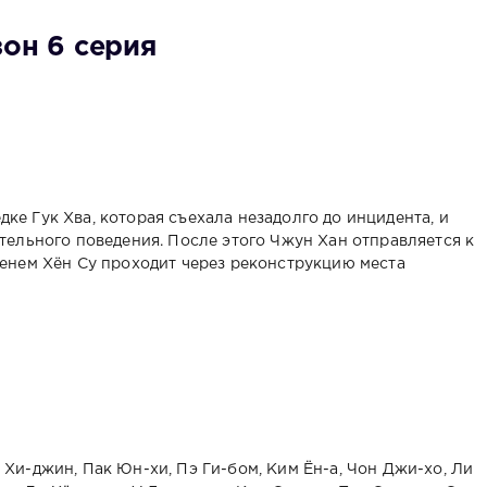
зон 6 серия
ке Гук Хва, которая съехала незадолго до инцидента, и
ительного поведения. После этого Чжун Хан отправляется к
менем Хён Су проходит через реконструкцию места
 Хи-джин, Пак Юн-хи, Пэ Ги-бом, Ким Ён-а, Чон Джи-хо, Ли